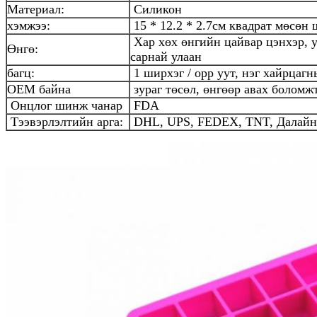
Материал:
Силикон
хэмжээ:
15 * 12.2 * 2.7см квадрат мөсөн 
Хар хөх өнгийн цайвар цэнхэр, ул
Өнгө:
сарнай улаан
багц:
1 ширхэг / opp уут, нэг хайрцагн
OEM байна
зураг төсөл, өнгөөр ​​авах боломж
Онцлог шинж чанар
FDA
Тээвэрлэлтийн арга:
DHL, UPS, FEDEX, TNT, Далайн 