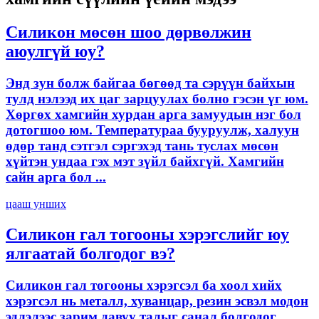
Силикон мөсөн шоо дөрвөлжин
аюулгүй юу?
Энд зун болж байгаа бөгөөд та сэрүүн байхын
тулд нэлээд их цаг зарцуулах болно гэсэн үг юм.
Хөргөх хамгийн хурдан арга замуудын нэг бол
дотогшоо юм. Температураа бууруулж, халуун
өдөр танд сэтгэл сэргэхэд тань туслах мөсөн
хүйтэн ундаа гэх мэт зүйл байхгүй. Хамгийн
сайн арга бол ...
цааш унших
Силикон гал тогооны хэрэгслийг юу
ялгаатай болгодог вэ?
Силикон гал тогооны хэрэгсэл ба хоол хийх
хэрэгсэл нь металл, хуванцар, резин эсвэл модон
эдлэлээс зарим давуу талыг санал болгодог