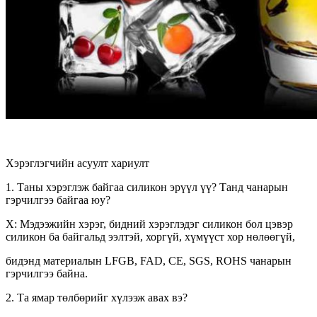
Хэрэглэгчийн асуулт хариулт
1. Таны хэрэглэж байгаа силикон эрүүл үү? Танд чанарын
гэрчилгээ байгаа юу?
Х: Мэдээжийн хэрэг, бидний хэрэглэдэг силикон бол цэвэр
силикон ба байгальд ээлтэй, хоргүй, хүмүүст хор нөлөөгүй,
бидэнд материалын LFGB, FAD, CE, SGS, ROHS чанарын
гэрчилгээ байна.
2. Та ямар төлбөрийг хүлээж авах вэ?