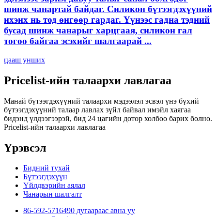
шинж чанартай байдаг. Силикон бүтээгдэхүүний
ихэнх нь тод өнгөөр ​​гардаг. Үүнээс гадна тэдний
бусад шинж чанарыг харцгаая, силикон гал
тогоо байгаа эсэхийг шалгаарай ...
цааш унших
Pricelist-ийн талаархи лавлагаа
Манай бүтээгдэхүүний талаархи мэдээлэл эсвэл үнэ бүхий
бүтээгдэхүүний талаар лавлах зүйл байвал имэйл хаягаа
бидэнд үлдээгээрэй, бид 24 цагийн дотор холбоо барих болно.
Pricelist-ийн талаархи лавлагаа
Үрэвсэл
Бидний тухай
Бүтээгдэхүүн
Үйлдвэрийн аялал
Чанарын шалгалт
86-592-5716490 дугаараас авна уу