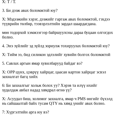
Х: Т / Т.
3. Би дээж авах боломжтой юу?
Х: Мэдээжийн хэрэг, дээжийг гаргаж авах боломжтой, гэхдээ
түүврийн төлбөр, тээвэрлэлтийн зардал шаардагдана.
мөн тодорхой хэмжээгээр байршуулсны дараа буцаан олгогдох
болно.
4. Энэ зүйлийг эд зүйлд зориулж тохируулах боломжтой юу?
Х: Тийм ээ, бид силикон эдлэлийг хувийн болгох боломжтой
5. Савлах аргын ямар хувилбарууд байдаг вэ?
Х: OPP цүнх, цэврүү хайрцаг, цаасан картон хайрцаг эсвэл
захиалгат багц хийх
6: Би захиалгыг хольж болох уу? Хэрэв та илүү ихийг
худалдаж авбал надад хямдрал өгнө үү?
Х: Асуудал биш, холимог захиалга, ямар ч PMS өнгийг бүхэлд
нь сайшаалтай байх тусам QTY нь хямд үнийг авах болно.
7: Хүргэлтийн арга юу вэ?