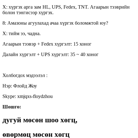
Х: хүргэх арга зам
HL, UPS, Fedex, TNT. Агаарын тээврийн
болон тэнгисээр хүргэх.
8: Амазоны агуулахад ачаа хүргэх боломжтой юу?
Х: тийм ээ, чадна.
Агаарын тээвэр + Fedex хүргэлт: 15 хоног
Далайн хүргэлт + UPS хүргэлт: 35 ~ 40 хоног
Холбогдох мэдээлэл :
Нэр: Флойд Жоу
Skype: xmjqxs-floydzhou
Шошго:
дугуй мөсөн шоо хөгц,
өвөрмөц мөсөн хөгц