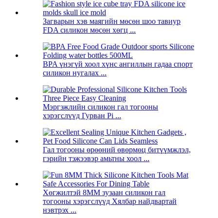
Загварын хэв маягийн мөсөн шоо тавиур
FDA силикон мөсөн хөгц ...
BPA үнэгүй хоол хүнс ангиллын гадаа спорт
силикон нугалах ...
Мэргэжлийн силикон гал тогооны
хэрэгслүүд Гурван Pi ...
Гал тогооны өрөөний өвөрмөц битүүмжлэл,
гэрийн тэжээвэр амьтны хоол ...
Хөгжилтэй 8MM зузаан силикон гал
тогооны хэрэгслүүд Хялбар найдвартай
нэвтрэх ...