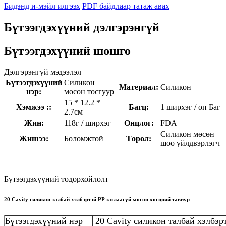
Бидэнд и-мэйл илгээх
PDF байдлаар татаж авах
Бүтээгдэхүүний дэлгэрэнгүй
Бүтээгдэхүүний шошго
Дэлгэрэнгүй мэдээлэл
Бүтээгдэхүүний
Силикон
Материал:
Силикон
нэр:
мөсөн тосгуур
15 * 12.2 *
Хэмжээ ::
Багц:
1 ширхэг / оп Баг
2.7см
Жин:
118г / ширхэг
Онцлог:
FDA
Силикон мөсөн
Жишээ:
Боломжтой
Төрөл:
шоо үйлдвэрлэгч
Бүтээгдэхүүний тодорхойлолт
20 Cavity силикон талбай хэлбэртэй PP таглаагүй мөсөн хөгцний тавиур
Бүтээгдэхүүний нэр
20 Cavity силикон талбай хэлбэр