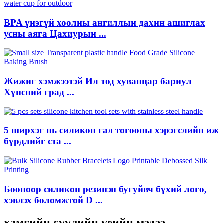
BPA үнэгүй хоолны ангиллын дахин ашиглах
усны аяга Цахиурын ...
Жижиг хэмжээтэй Ил тод хуванцар бариул
Хүнсний град ...
5 ширхэг нь силикон гал тогооны хэрэгслийн иж
бүрдлийг ста ...
Бөөнөөр силикон резинэн бугуйвч бүхий лого,
хэвлэх боломжтой D ...
хамгийн сүүлийн үеийн мэдээ