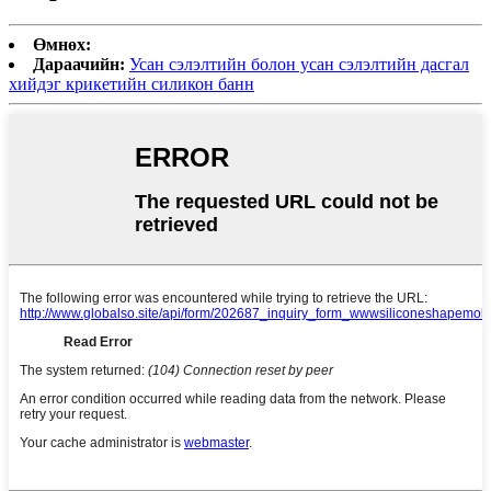
Өмнөх:
Дараачийн:
Усан сэлэлтийн болон усан сэлэлтийн дасгал
хийдэг крикетийн силикон банн