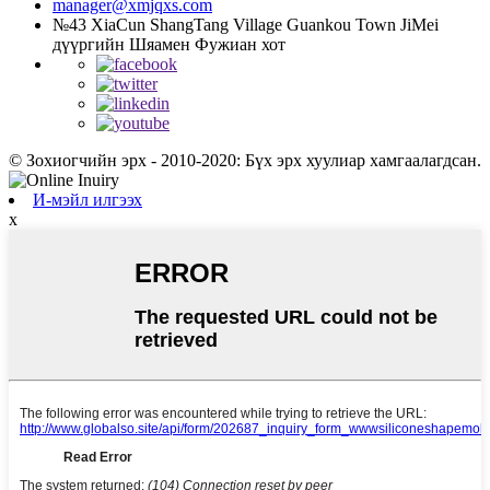
manager@xmjqxs.com
№43 XiaCun ShangTang Village Guankou Town JiMei
дүүргийн Шяамен Фужиан хот
© Зохиогчийн эрх - 2010-2020: Бүх эрх хуулиар хамгаалагдсан.
И-мэйл илгээх
x