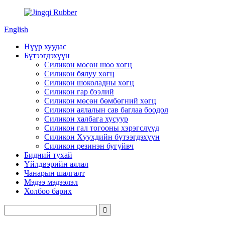
English
Нүүр хуудас
Бүтээгдэхүүн
Силикон мөсөн шоо хөгц
Силикон бялуу хөгц
Силикон шоколадны хөгц
Силикон гар бээлий
Силикон мөсөн бөмбөгний хөгц
Силикон аялалын сав баглаа боодол
Силикон халбага хусуур
Силикон гал тогооны хэрэгслүүд
Силикон Хүүхдийн бүтээгдэхүүн
Силикон резинэн бугуйвч
Бидний тухай
Үйлдвэрийн аялал
Чанарын шалгалт
Мэдээ мэдээлэл
Холбоо барих