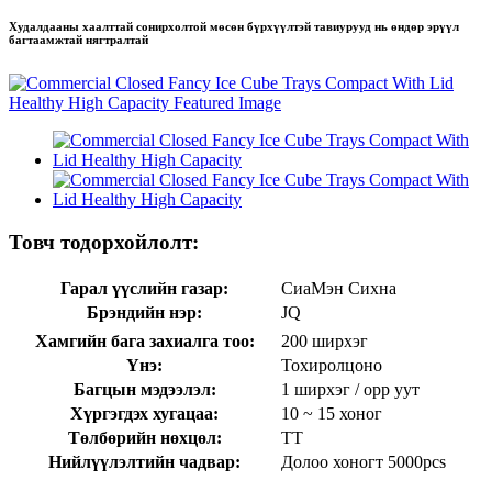
Худалдааны хаалттай сонирхолтой мөсөн бүрхүүлтэй тавиурууд нь өндөр эрүүл
багтаамжтай нягтралтай
Товч тодорхойлолт:
Гарал үүслийн газар:
СиаМэн Сихна
Брэндийн нэр:
JQ
Хамгийн бага захиалга тоо:
200 ширхэг
Үнэ:
Тохиролцоно
Багцын мэдээлэл:
1 ширхэг / opp уут
Хүргэгдэх хугацаа:
10 ~ 15 хоног
Төлбөрийн нөхцөл:
ТТ
Нийлүүлэлтийн чадвар:
Долоо хоногт 5000pcs