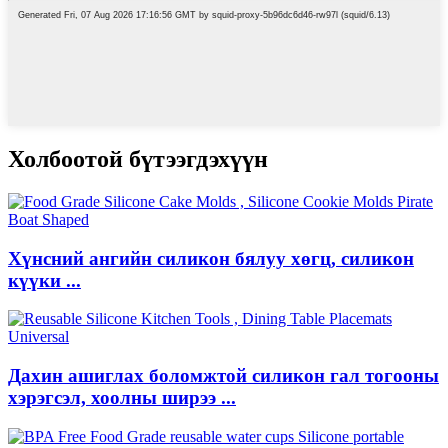
Холбоотой бүтээгдэхүүн
Хүнсний ангийн силикон бялуу хөгц, силикон
күүки ...
Дахин ашиглах боломжтой силикон гал тогооны
хэрэгсэл, хоолны ширээ ...