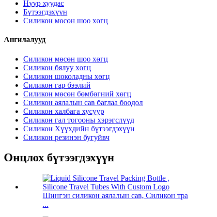
Нүүр хуудас
Бүтээгдэхүүн
Силикон мөсөн шоо хөгц
Ангилалууд
Силикон мөсөн шоо хөгц
Силикон бялуу хөгц
Силикон шоколадны хөгц
Силикон гар бээлий
Силикон мөсөн бөмбөгний хөгц
Силикон аялалын сав баглаа боодол
Силикон халбага хусуур
Силикон гал тогооны хэрэгслүүд
Силикон Хүүхдийн бүтээгдэхүүн
Силикон резинэн бугуйвч
Онцлох бүтээгдэхүүн
Шингэн силикон аялалын сав, Силикон тра
...