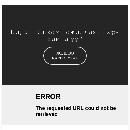
Бидэнтэй хамт ажиллахыг хүсч
байна уу?
ХОЛБОО
БАРИХ УТАС