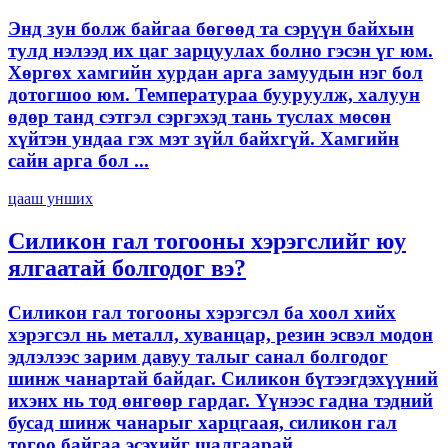
Энд зун болж байгаа бөгөөд та сэрүүн байхын
тулд нэлээд их цаг зарцуулах болно гэсэн үг юм.
Хөргөх хамгийн хурдан арга замуудын нэг бол
дотогшоо юм. Температураа бууруулж, халуун
өдөр танд сэтгэл сэргэхэд тань туслах мөсөн
хүйтэн ундаа гэх мэт зүйл байхгүй. Хамгийн
сайн арга бол ...
цааш унших
Силикон гал тогооны хэрэгслийг юу
ялгаатай болгодог вэ?
Силикон гал тогооны хэрэгсэл ба хоол хийх
хэрэгсэл нь металл, хуванцар, резин эсвэл модон
эдлэлээс зарим давуу талыг санал болгодог
шинж чанартай байдаг. Силикон бүтээгдэхүүний
ихэнх нь тод өнгөөр ​​гардаг. Үүнээс гадна тэдний
бусад шинж чанарыг харцгаая, силикон гал
тогоо байгаа эсэхийг шалгаарай ...