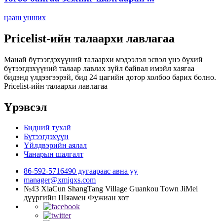
цааш унших
Pricelist-ийн талаархи лавлагаа
Манай бүтээгдэхүүний талаархи мэдээлэл эсвэл үнэ бүхий
бүтээгдэхүүний талаар лавлах зүйл байвал имэйл хаягаа
бидэнд үлдээгээрэй, бид 24 цагийн дотор холбоо барих болно.
Pricelist-ийн талаархи лавлагаа
Үрэвсэл
Бидний тухай
Бүтээгдэхүүн
Үйлдвэрийн аялал
Чанарын шалгалт
86-592-5716490 дугаараас авна уу
manager@xmjqxs.com
№43 XiaCun ShangTang Village Guankou Town JiMei
дүүргийн Шяамен Фужиан хот