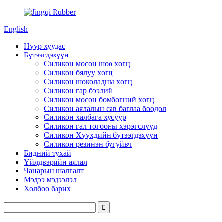
English
Нүүр хуудас
Бүтээгдэхүүн
Силикон мөсөн шоо хөгц
Силикон бялуу хөгц
Силикон шоколадны хөгц
Силикон гар бээлий
Силикон мөсөн бөмбөгний хөгц
Силикон аялалын сав баглаа боодол
Силикон халбага хусуур
Силикон гал тогооны хэрэгслүүд
Силикон Хүүхдийн бүтээгдэхүүн
Силикон резинэн бугуйвч
Бидний тухай
Үйлдвэрийн аялал
Чанарын шалгалт
Мэдээ мэдээлэл
Холбоо барих