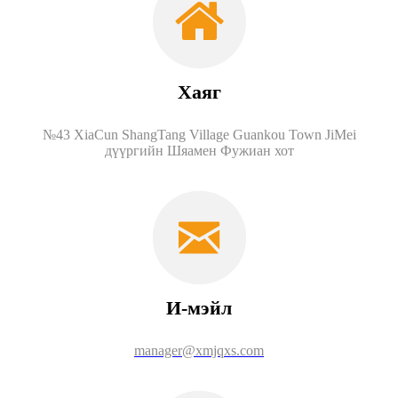
Хаяг
№43 XiaCun ShangTang Village Guankou Town JiMei
дүүргийн Шяамен Фужиан хот
И-мэйл
manager@xmjqxs.com