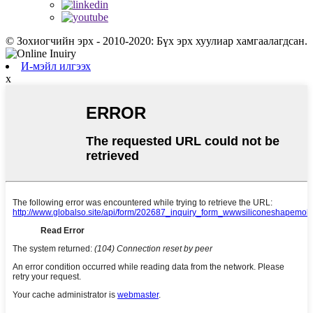
© Зохиогчийн эрх - 2010-2020: Бүх эрх хуулиар хамгаалагдсан.
И-мэйл илгээх
x